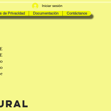
Iniciar sesión
as de Privacidad
Documentación
Contáctanos
E
E
o
vo
de
URAL