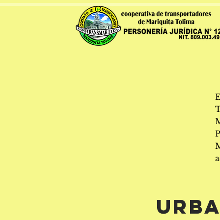
P
M
a
uRB